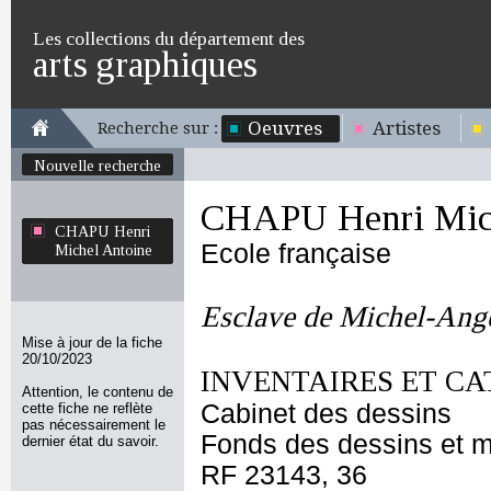
Les collections du département des
arts graphiques
Oeuvres
Artistes
Recherche sur :
Nouvelle recherche
CHAPU Henri Mich
CHAPU Henri
Ecole française
Michel Antoine
Esclave de Michel-Ang
Mise à jour de la fiche
20/10/2023
INVENTAIRES ET CA
Attention, le contenu de
Cabinet des dessins
cette fiche ne reflète
pas nécessairement le
Fonds des dessins et m
dernier état du savoir.
RF 23143, 36