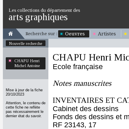
Les collections du département des
arts graphiques
Oeuvres
Artistes
Recherche sur :
Nouvelle recherche
CHAPU Henri Mich
CHAPU Henri
Ecole française
Michel Antoine
Notes manuscrites
Mise à jour de la fiche
20/10/2023
INVENTAIRES ET CA
Attention, le contenu de
Cabinet des dessins
cette fiche ne reflète
pas nécessairement le
Fonds des dessins et m
dernier état du savoir.
RF 23143, 17