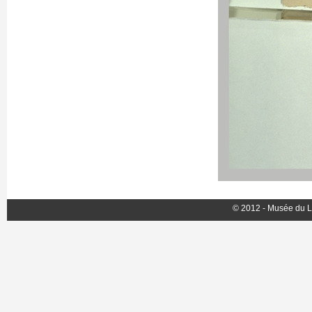
© 2012 - Musée du L