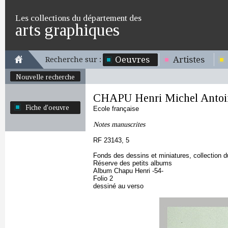
Les collections du département des
arts graphiques
Oeuvres
Artistes
Recherche sur :
Nouvelle recherche
CHAPU Henri Michel Antoi
Fiche d'oeuvre
Ecole française
Notes manuscrites
RF 23143, 5
Fonds des dessins et miniatures, collection 
Réserve des petits albums
Album Chapu Henri -54-
Folio 2
dessiné au verso