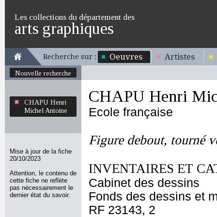
Les collections du département des
arts graphiques
Oeuvres
Artistes
Recherche sur :
Nouvelle recherche
CHAPU Henri Mich
CHAPU Henri
Ecole française
Michel Antoine
Figure debout, tourné v
Mise à jour de la fiche
20/10/2023
INVENTAIRES ET CA
Attention, le contenu de
Cabinet des dessins
cette fiche ne reflète
pas nécessairement le
Fonds des dessins et m
dernier état du savoir.
RF 23143, 2