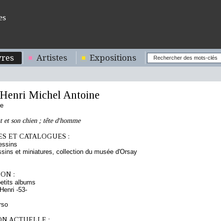
es
res
Artistes
Expositions
enri Michel Antoine
se
et son chien ; tête d'homme
S ET CATALOGUES :
essins
sins et miniatures, collection du musée d'Orsay
ON :
etits albums
enri -53-
rso
ON ACTUELLE :