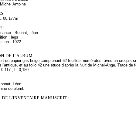
Michel Antoine
S :
L. 00,177m
 :
enance : Bonnat, Léon
tion : legs
ition : 1922
N DE L'ALBUM :
rt de papier gris beige comprenant 62 feuillets numérotés, avec un croquis su
s l'antique, et au folio 42 une étude d'après la Nuit de Michel-Ange. Trace de 
 0,117 ; L: 0,180.
Bonnat, Léon
mine de plomb
 DE L'INVENTAIRE MANUSCRIT :