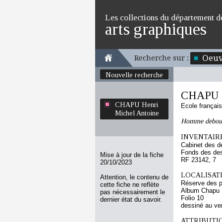
Les collections du département d
arts graphiques
Oeuv
Recherche sur :
Nouvelle recherche
CHAPU H
CHAPU Henri
Ecole françai
Michel Antoine
Homme debout 
INVENTAIRE
Cabinet des d
Fonds des des
Mise à jour de la fiche
RF 23142, 7
20/10/2023
LOCALISATI
Attention, le contenu de
Réserve des p
cette fiche ne reflète
Album Chapu H
pas nécessairement le
Folio 10
dernier état du savoir.
dessiné au ve
ATTRIBUTI