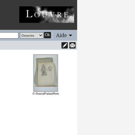
Aide
Ok
© GrandPalaisRmn