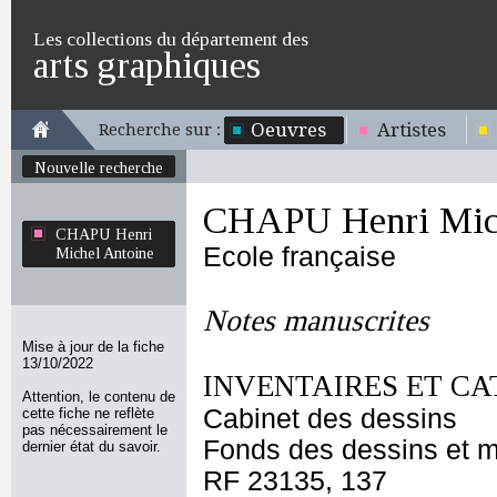
Les collections du département des
arts graphiques
Oeuvres
Artistes
Recherche sur :
Nouvelle recherche
CHAPU Henri Mich
CHAPU Henri
Ecole française
Michel Antoine
Notes manuscrites
Mise à jour de la fiche
13/10/2022
INVENTAIRES ET CA
Attention, le contenu de
Cabinet des dessins
cette fiche ne reflète
pas nécessairement le
Fonds des dessins et m
dernier état du savoir.
RF 23135, 137