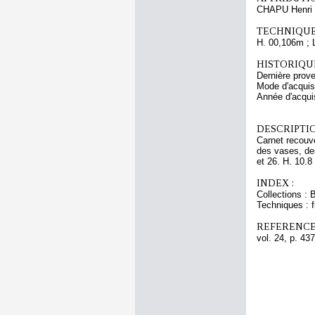
CHAPU Henri 
TECHNIQUE
H. 00,106m ; 
HISTORIQUE
Dernière prov
Mode d'acquisi
Année d'acquis
DESCRIPTIO
Carnet recouve
des vases, des
et 26. H. 10.8 
INDEX :
Collections : 
Techniques : 
REFERENCE
vol. 24, p. 437