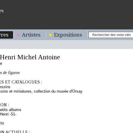
es
res
Artistes
Expositions
enri Michel Antoine
se
s de figures
S ET CATALOGUES :
essins
sins et miniatures, collection du musée d'Orsay
ON :
etits albums
enri -51-
cto
ON ACTUELLE :