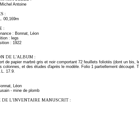
Michel Antoine
S :
L. 00,169m
 :
enance : Bonnat, Léon
tion : legs
ition : 1922
N DE L'ALBUM :
rt de papier marbré gris et noir comportant 72 feuillets foliotés (dont un bis, l
 colonnes, et des études d'après le modèle. Folio 1 partiellement découpé. Tr
.L. 17.9.
Bonnat, Léon
fusain - mine de plomb
 DE L'INVENTAIRE MANUSCRIT :