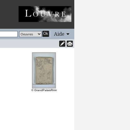
Aide
Ok
© GrandPalaisRmn