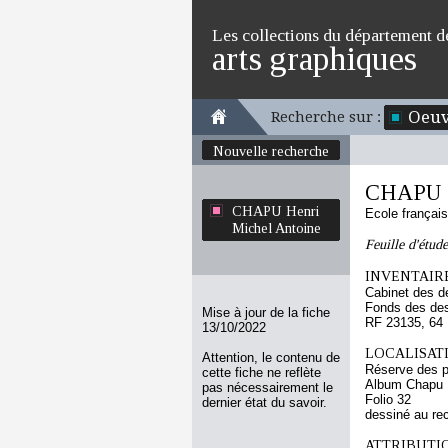
Les collections du département d
arts graphiques
Oeuv
Recherche sur :
Nouvelle recherche
CHAPU H
CHAPU Henri
Ecole françai
Michel Antoine
Feuille d'étude
INVENTAIRE
Cabinet des d
Fonds des des
Mise à jour de la fiche
RF 23135, 64
13/10/2022
LOCALISATI
Attention, le contenu de
Réserve des p
cette fiche ne reflète
Album Chapu H
pas nécessairement le
Folio 32
dernier état du savoir.
dessiné au re
ATTRIBUTI