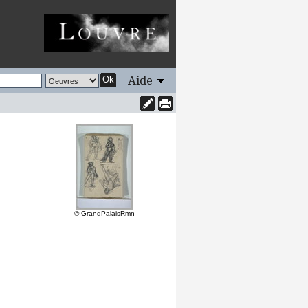
Aide
Ok
© GrandPalaisRmn