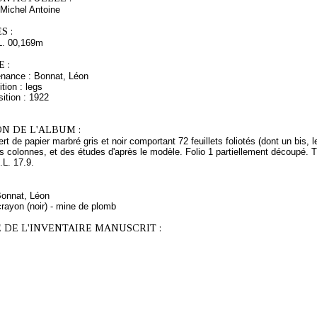
Michel Antoine
S :
L. 00,169m
 :
enance : Bonnat, Léon
tion : legs
ition : 1922
N DE L'ALBUM :
rt de papier marbré gris et noir comportant 72 feuillets foliotés (dont un bis, l
 colonnes, et des études d'après le modèle. Folio 1 partiellement découpé. Tr
.L. 17.9.
Bonnat, Léon
rayon (noir) - mine de plomb
 DE L'INVENTAIRE MANUSCRIT :