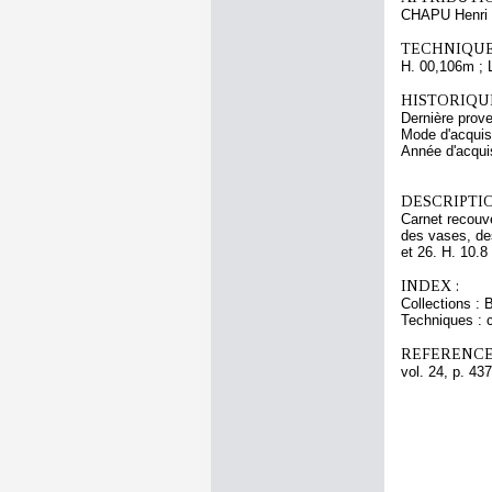
CHAPU Henri 
TECHNIQUE
H. 00,106m ; 
HISTORIQUE
Dernière prov
Mode d'acquisi
Année d'acquis
DESCRIPTIO
Carnet recouve
des vases, des
et 26. H. 10.8 
INDEX :
Collections : 
Techniques : c
REFERENCE
vol. 24, p. 437