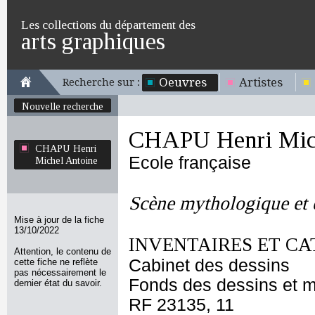
Les collections du département des
arts graphiques
Oeuvres
Artistes
Recherche sur :
Nouvelle recherche
CHAPU Henri Mich
CHAPU Henri
Ecole française
Michel Antoine
Scène mythologique et e
Mise à jour de la fiche
13/10/2022
INVENTAIRES ET CA
Attention, le contenu de
Cabinet des dessins
cette fiche ne reflète
pas nécessairement le
Fonds des dessins et m
dernier état du savoir.
RF 23135, 11