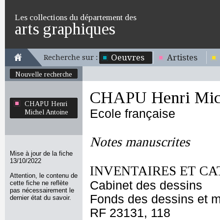
Les collections du département des
arts graphiques
Oeuvres
Artistes
Recherche sur :
Nouvelle recherche
CHAPU Henri Mich
CHAPU Henri
Ecole française
Michel Antoine
Notes manuscrites
Mise à jour de la fiche
13/10/2022
INVENTAIRES ET CA
Attention, le contenu de
Cabinet des dessins
cette fiche ne reflète
pas nécessairement le
Fonds des dessins et m
dernier état du savoir.
RF 23131, 118