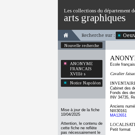
Les collections du département d
arts graphiques
Oeuv
Recherche sur :
Nouvelle recherche
ANONYM
ANONYME
Ecole françai
FRANCAIS
Cavalier faisa
XVIIIè s
Notice Napoléon
INVENTAIRE
Cabinet des d
Fonds des des
INV 34735, R
Anciens numér
Mise à jour de la fiche
NIII30161
10/04/2025
MA12651
Attention, le contenu de
LOCALISATI
cette fiche ne reflète
Petit format
pas nécessairement le