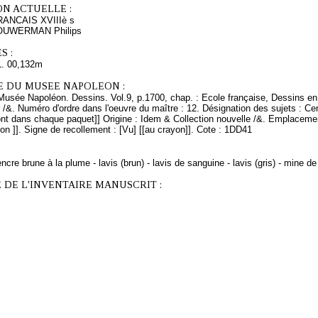
ON ACTUELLE :
NCAIS XVIIIè s
WOUWERMAN Philips
S :
L. 00,132m
E DU MUSEE NAPOLEON :
Musée Napoléon. Dessins. Vol.9, p.1700, chap. : Ecole française, Dessins en 
 /&. Numéro d'ordre dans l'oeuvre du maître : 12. Désignation des sujets : Cen
ont dans chaque paquet]] Origine : Idem & Collection nouvelle /&. Emplaceme
 ]]. Signe de recollement : [Vu] [[au crayon]]. Cote : 1DD41
ncre brune à la plume - lavis (brun) - lavis de sanguine - lavis (gris) - mine d
 DE L'INVENTAIRE MANUSCRIT :