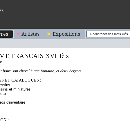
es
res
Artistes
Expositions
E FRANCAIS XVIIIè s
se
nt boire son cheval à une fontaine, et deux bergers
S ET CATALOGUES :
essins
sins et miniatures
ecto
os d'inventaire :
ON :