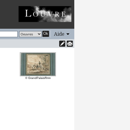
Aide
Ok
© GrandPalaisRmn