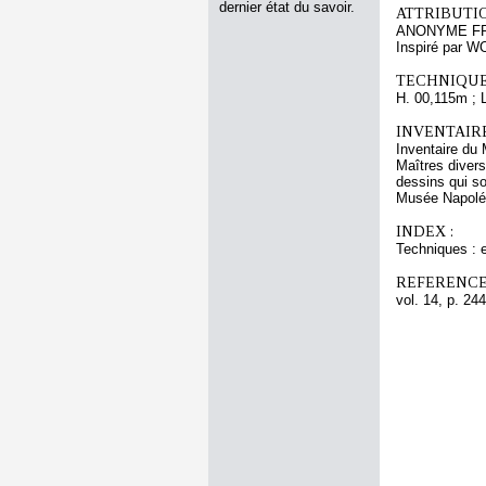
dernier état du savoir.
ATTRIBUTI
ANONYME FRA
Inspiré par 
TECHNIQUE
H. 00,115m ; 
INVENTAIR
Inventaire du 
Maîtres divers
dessins qui s
Musée Napoléon
INDEX :
Techniques : e
REFERENCE
vol. 14, p. 244