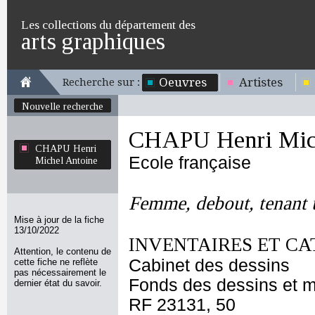
Les collections du département des
arts graphiques
Oeuvres
Artistes
Recherche sur :
Nouvelle recherche
CHAPU Henri Mich
CHAPU Henri
Ecole française
Michel Antoine
Femme, debout, tenant u
Mise à jour de la fiche
13/10/2022
INVENTAIRES ET CA
Attention, le contenu de
Cabinet des dessins
cette fiche ne reflète
pas nécessairement le
Fonds des dessins et m
dernier état du savoir.
RF 23131, 50