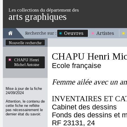
Les collections du département des
arts graphiques
Oeuvres
Artistes
Recherche sur :
Nouvelle recherche
CHAPU Henri Mich
CHAPU Henri
Ecole française
Michel Antoine
Femme ailée avec un am
Mise à jour de la fiche
24/09/2024
INVENTAIRES ET CA
Attention, le contenu de
Cabinet des dessins
cette fiche ne reflète
pas nécessairement le
Fonds des dessins et m
dernier état du savoir.
RF 23131, 24