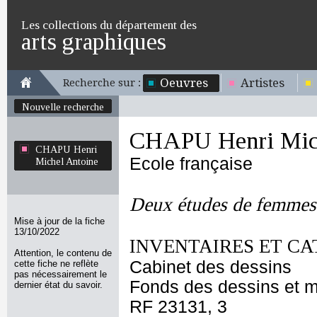
Les collections du département des
arts graphiques
Oeuvres
Artistes
Recherche sur :
Nouvelle recherche
CHAPU Henri Mich
CHAPU Henri
Ecole française
Michel Antoine
Deux études de femmes 
Mise à jour de la fiche
13/10/2022
INVENTAIRES ET CA
Attention, le contenu de
Cabinet des dessins
cette fiche ne reflète
pas nécessairement le
Fonds des dessins et m
dernier état du savoir.
RF 23131, 3