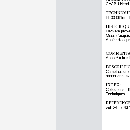
CHAPU Henri 
TECHNIQUE
H. 00,091m ; 
HISTORIQUE
Dernière prov
Mode d'acquisi
Année d'acquis
COMMENTAI
Annoté à la m
DESCRIPTIO
Carnet de croq
manquants avant
INDEX :
Collections : 
Techniques : 
REFERENCE
vol. 24, p. 437