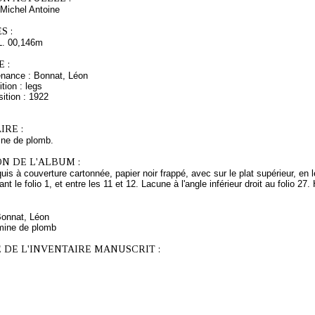
Michel Antoine
S :
L. 00,146m
 :
enance : Bonnat, Léon
tion : legs
ition : 1922
RE :
ine de plomb.
N DE L'ALBUM :
uis à couverture cartonnée, papier noir frappé, avec sur le plat supérieur, en 
 le folio 1, et entre les 11 et 12. Lacune à l'angle inférieur droit au folio 27.
Bonnat, Léon
mine de plomb
 DE L'INVENTAIRE MANUSCRIT :