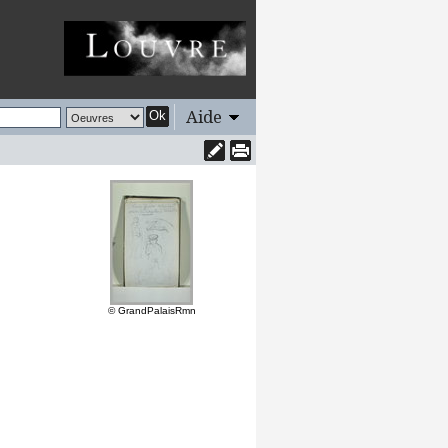
Aide
Ok
© GrandPalaisRmn