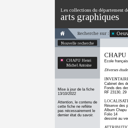
Les collections du département d
arts graphiques
Oeuv
Recherche sur :
Nouvelle recherche
CHAPU H
CHAPU Henri
Ecole françai
Michel Antoine
Diverses études
INVENTAIRE
Cabinet des d
Fonds des des
Mise à jour de la fiche
RF 23130, 29
13/10/2022
LOCALISATI
Attention, le contenu de
Réserve des p
cette fiche ne reflète
Album Chapu H
pas nécessairement le
Folio 14
dernier état du savoir.
dessiné au ve
ATTRIBUTI