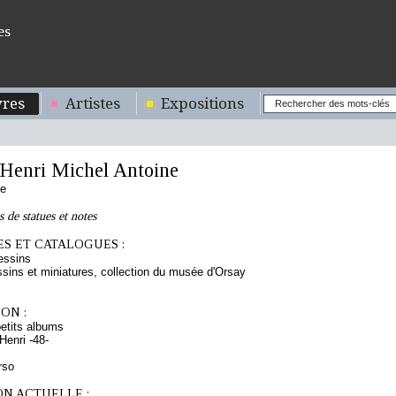
es
res
Artistes
Expositions
enri Michel Antoine
se
 de statues et notes
S ET CATALOGUES :
essins
sins et miniatures, collection du musée d'Orsay
ON :
etits albums
enri -48-
rso
ON ACTUELLE :