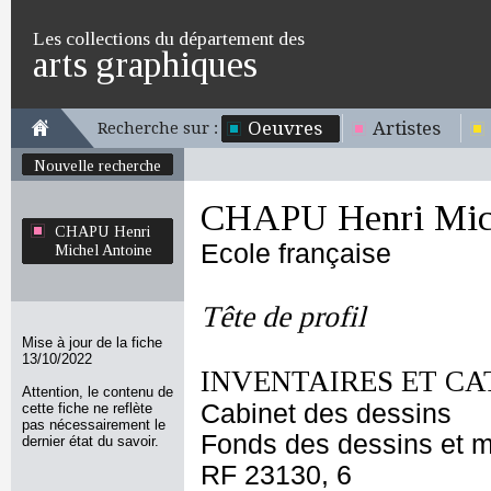
Les collections du département des
arts graphiques
Oeuvres
Artistes
Recherche sur :
Nouvelle recherche
CHAPU Henri Mich
CHAPU Henri
Ecole française
Michel Antoine
Tête de profil
Mise à jour de la fiche
13/10/2022
INVENTAIRES ET CA
Attention, le contenu de
Cabinet des dessins
cette fiche ne reflète
pas nécessairement le
Fonds des dessins et m
dernier état du savoir.
RF 23130, 6