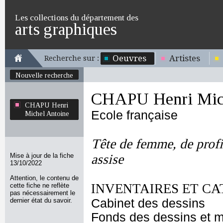
Les collections du département des
arts graphiques
Oeuvres
Artistes
Recherche sur :
Nouvelle recherche
CHAPU Henri Mich
CHAPU Henri
Ecole française
Michel Antoine
Tête de femme, de profil
Mise à jour de la fiche
assise
13/10/2022
Attention, le contenu de
INVENTAIRES ET CA
cette fiche ne reflète
pas nécessairement le
dernier état du savoir.
Cabinet des dessins
Fonds des dessins et m