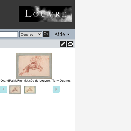
Aide
Ok
 GrandPalaisRmn (Musée du Louvre) / Tony Querrec