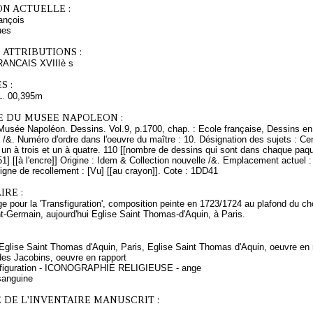
ON ACTUELLE :
nçois
ues
 ATTRIBUTIONS :
NCAIS XVIIIè s
S :
L. 00,395m
E DU MUSEE NAPOLEON :
Musée Napoléon. Dessins. Vol.9, p.1700, chap. : Ecole française, Dessins en 
 /&. Numéro d'ordre dans l'oeuvre du maître : 10. Désignation des sujets : Cent
un à trois et un à quatre. 110 [[nombre de dessins qui sont dans chaque paq
1] [[à l'encre]] Origine : Idem & Collection nouvelle /&. Emplacement actuel
igne de recollement : [Vu] [[au crayon]]. Cote : 1DD41
RE :
e pour la 'Transfiguration', composition peinte en 1723/1724 au plafond du ch
t-Germain, aujourd'hui Eglise Saint Thomas-d'Aquin, à Paris.
 Eglise Saint Thomas d'Aquin, Paris, Eglise Saint Thomas d'Aquin, oeuvre en 
des Jacobins, oeuvre en rapport
nsfiguration - ICONOGRAPHIE RELIGIEUSE - ange
sanguine
 DE L'INVENTAIRE MANUSCRIT :