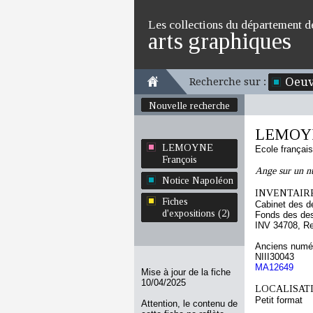
Les collections du département d
arts graphiques
Oeuv
Recherche sur :
Nouvelle recherche
LEMOYN
LEMOYNE
Ecole françai
François
Ange sur un n
Notice Napoléon
INVENTAIRE
Fiches
Cabinet des d
d'expositions (2)
Fonds des des
INV 34708, R
Anciens numér
NIII30043
MA12649
Mise à jour de la fiche
10/04/2025
LOCALISATI
Petit format
Attention, le contenu de