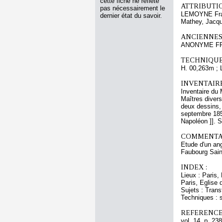
cette fiche ne reflète
ATTRIBUTI
pas nécessairement le
LEMOYNE Fra
dernier état du savoir.
Mathey, Jacq
ANCIENNES
ANONYME FRA
TECHNIQUE
H. 00,263m ; 
INVENTAIR
Inventaire du 
Maîtres divers
deux dessins, 
septembre 185
Napoléon ]]. S
COMMENTAI
Etude d'un ang
Faubourg Sain
INDEX :
Lieux : Paris,
Paris, Eglise 
Sujets : Tra
Techniques : 
REFERENCE
vol. 14, p. 238