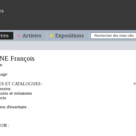
es
res
Artistes
Expositions
E François
se
uage
S ET CATALOGUES :
©
essins
sins et miniatures
ecto
os d'inventaire :
ON :