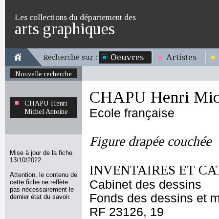
Les collections du département des
arts graphiques
Oeuvres
Artistes
Recherche sur :
Nouvelle recherche
CHAPU Henri Mich
CHAPU Henri
Ecole française
Michel Antoine
Figure drapée couchée
Mise à jour de la fiche
13/10/2022
INVENTAIRES ET CA
Attention, le contenu de
Cabinet des dessins
cette fiche ne reflète
pas nécessairement le
Fonds des dessins et m
dernier état du savoir.
RF 23126, 19