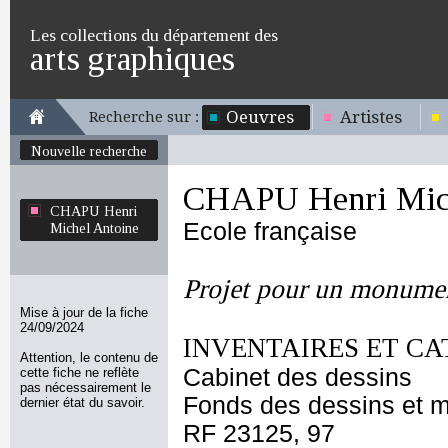
Les collections du département des
arts graphiques
Oeuvres
Artistes
Recherche sur :
Nouvelle recherche
CHAPU Henri Mich
CHAPU Henri
Ecole française
Michel Antoine
Projet pour un monumen
Mise à jour de la fiche
24/09/2024
INVENTAIRES ET CA
Attention, le contenu de
Cabinet des dessins
cette fiche ne reflète
pas nécessairement le
Fonds des dessins et m
dernier état du savoir.
RF 23125, 97