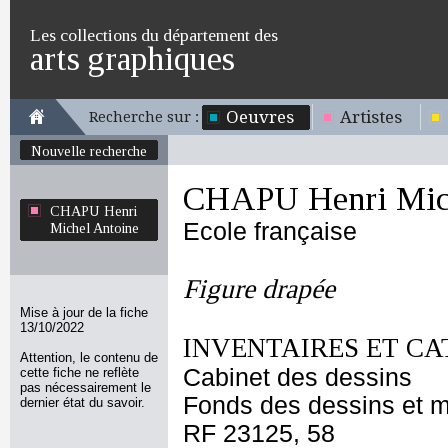
Les collections du département des
arts graphiques
Oeuvres
Artistes
Recherche sur :
Nouvelle recherche
CHAPU Henri Mich
CHAPU Henri
Ecole française
Michel Antoine
Figure drapée
Mise à jour de la fiche
13/10/2022
INVENTAIRES ET CA
Attention, le contenu de
Cabinet des dessins
cette fiche ne reflète
pas nécessairement le
Fonds des dessins et m
dernier état du savoir.
RF 23125, 58