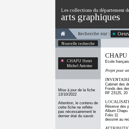
Les collections du département d
arts graphiques
Oeuv
Recherche sur :
Nouvelle recherche
CHAPU H
CHAPU Henri
Ecole françai
Michel Antoine
Projet pour un
INVENTAIRE
Cabinet des d
Fonds des des
Mise à jour de la fiche
RF 23125, 20
13/10/2022
LOCALISATI
Attention, le contenu de
Réserve des p
cette fiche ne reflète
Album Chapu H
pas nécessairement le
Folio 11
dernier état du savoir.
dessiné au re
ATTRIBUTI