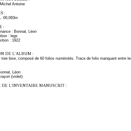
Michel Antoine
S :
L. 00,093m
 :
enance : Bonnat, Léon
tion : legs
ition : 1922
N DE L'ALBUM :
e toie bise, composé de 60 folios numérotés. Trace de folio manquant entre les
Bonnat, Léon
rayon (violet)
 DE L'INVENTAIRE MANUSCRIT :