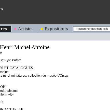
es
res
Artistes
Expositions
enri Michel Antoine
se
 groupe sculpté
S ET CATALOGUES :
essins
sins et miniatures, collection du musée d'Orsay
ON :
etits albums
enri -45-
cto
ON ACTUELLE :