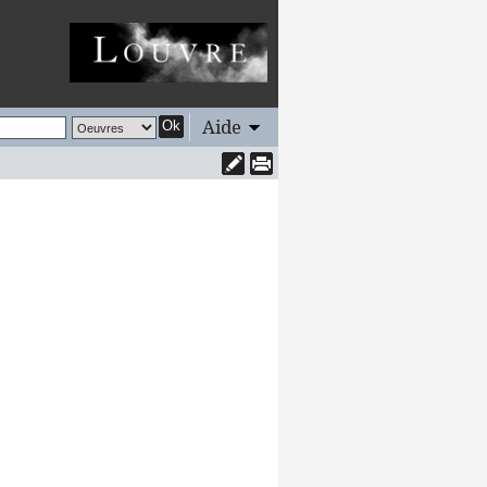
Aide
Ok