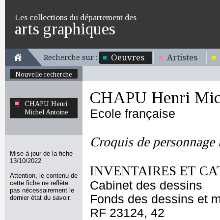
Les collections du département des
arts graphiques
Oeuvres
Artistes
Recherche sur :
Nouvelle recherche
CHAPU Henri Mich
CHAPU Henri
Ecole française
Michel Antoine
Croquis de personnage 
Mise à jour de la fiche
13/10/2022
INVENTAIRES ET CA
Attention, le contenu de
Cabinet des dessins
cette fiche ne reflète
pas nécessairement le
Fonds des dessins et m
dernier état du savoir.
RF 23124, 42