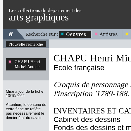
Les collections du département des
arts graphiques
Oeuvres
Artistes
Recherche sur :
Nouvelle recherche
CHAPU Henri Mich
CHAPU Henri
Ecole française
Michel Antoine
Croquis de personnage 
Mise à jour de la fiche
l'inscription '1789-188.'
13/10/2022
Attention, le contenu de
INVENTAIRES ET CA
cette fiche ne reflète
pas nécessairement le
dernier état du savoir.
Cabinet des dessins
Fonds des dessins et m