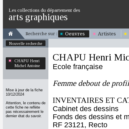
Les collections du département des
arts graphiques
Oeuvres
Artistes
Recherche sur :
Nouvelle recherche
CHAPU Henri Mich
CHAPU Henri
Ecole française
Michel Antoine
Femme debout de profil 
Mise à jour de la fiche
10/12/2024
INVENTAIRES ET CA
Attention, le contenu de
Cabinet des dessins
cette fiche ne reflète
pas nécessairement le
Fonds des dessins et m
dernier état du savoir.
RF 23121, Recto