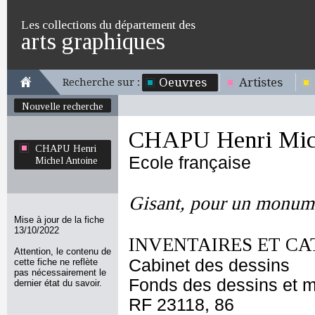
Les collections du département des
arts graphiques
Oeuvres
Artistes
Recherche sur :
Nouvelle recherche
CHAPU Henri Mich
CHAPU Henri
Ecole française
Michel Antoine
Gisant, pour un monume
Mise à jour de la fiche
13/10/2022
INVENTAIRES ET CA
Attention, le contenu de
Cabinet des dessins
cette fiche ne reflète
pas nécessairement le
Fonds des dessins et m
dernier état du savoir.
RF 23118, 86