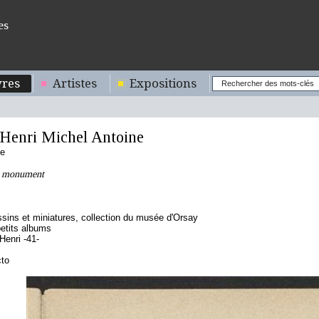
es
res
Artistes
Expositions
enri Michel Antoine
se
n monument
sins et miniatures, collection du musée d'Orsay
etits albums
enri -41-
cto