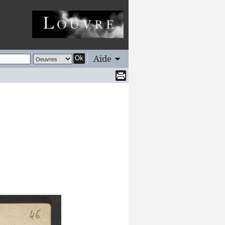
Aide
Ok