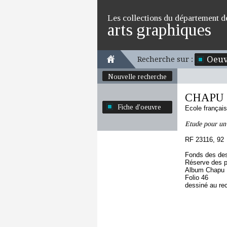
Les collections du département d
arts graphiques
Oeuv
Recherche sur :
Nouvelle recherche
CHAPU H
Fiche d'oeuvre
Ecole françai
Etude pour u
RF 23116, 92
Fonds des des
Réserve des p
Album Chapu H
Folio 46
dessiné au re