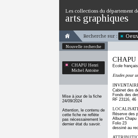
Les collections du département d
arts graphiques
Oeuv
Recherche sur :
Nouvelle recherche
CHAPU H
CHAPU Henri
Ecole françai
Michel Antoine
Etudes pour 
INVENTAIRE
Cabinet des d
Fonds des des
Mise à jour de la fiche
RF 23116, 46
24/09/2024
LOCALISATI
Attention, le contenu de
Réserve des p
cette fiche ne reflète
Album Chapu H
pas nécessairement le
Folio 23
dernier état du savoir.
dessiné au re
ATTRIBUTI