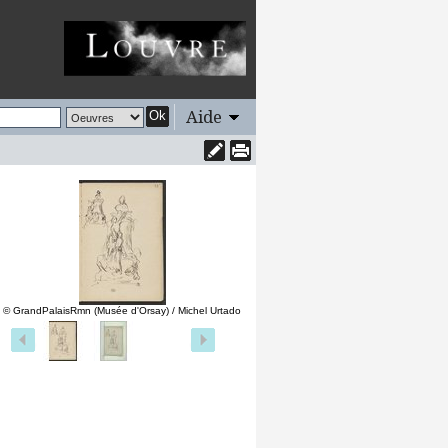
Aide
Ok
© GrandPalaisRmn (Musée d'Orsay) / Michel Urtado