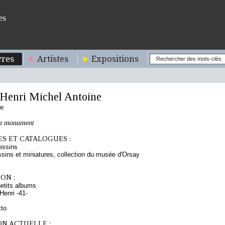
es
res
Artistes
Expositions
enri Michel Antoine
se
un monument
S ET CATALOGUES :
essins
sins et miniatures, collection du musée d'Orsay
ON :
etits albums
enri -41-
cto
ON ACTUELLE :