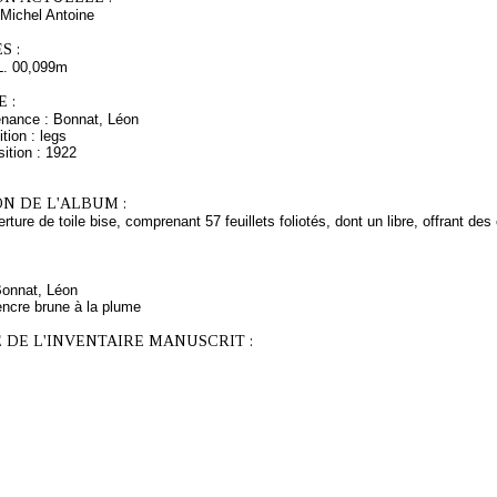
Michel Antoine
S :
L. 00,099m
 :
enance : Bonnat, Léon
tion : legs
ition : 1922
N DE L'ALBUM :
rture de toile bise, comprenant 57 feuillets foliotés, dont un libre, offrant de
Bonnat, Léon
encre brune à la plume
 DE L'INVENTAIRE MANUSCRIT :