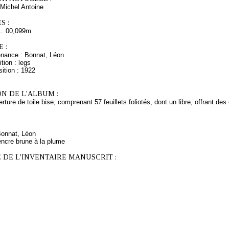
Michel Antoine
S :
L. 00,099m
 :
enance : Bonnat, Léon
tion : legs
ition : 1922
N DE L'ALBUM :
rture de toile bise, comprenant 57 feuillets foliotés, dont un libre, offrant de
Bonnat, Léon
encre brune à la plume
 DE L'INVENTAIRE MANUSCRIT :