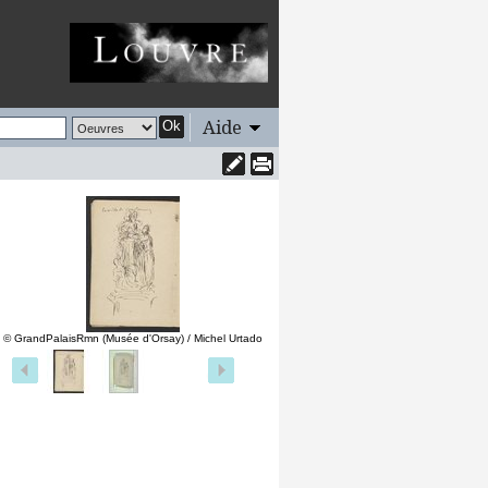
Aide
Ok
© GrandPalaisRmn (Musée d'Orsay) / Michel Urtado