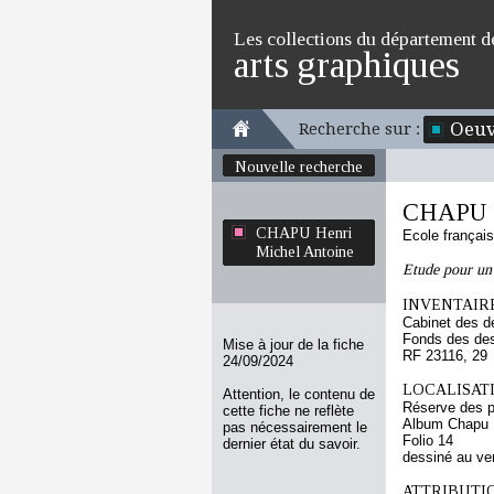
Les collections du département d
arts graphiques
Oeuv
Recherche sur :
Nouvelle recherche
CHAPU H
CHAPU Henri
Ecole françai
Michel Antoine
Etude pour u
INVENTAIRE
Cabinet des d
Fonds des des
Mise à jour de la fiche
RF 23116, 29
24/09/2024
LOCALISATI
Attention, le contenu de
Réserve des p
cette fiche ne reflète
Album Chapu H
pas nécessairement le
Folio 14
dernier état du savoir.
dessiné au ve
ATTRIBUTI