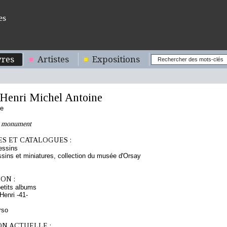
es
res
Artistes
Expositions
enri Michel Antoine
se
n monument
S ET CATALOGUES :
essins
sins et miniatures, collection du musée d'Orsay
ON :
etits albums
enri -41-
rso
ON ACTUELLE :