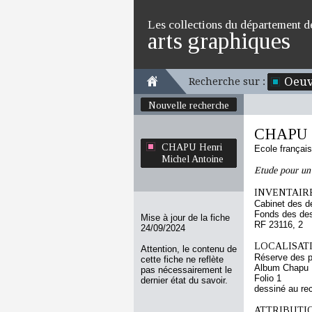
Les collections du département d
arts graphiques
Oeuv
Recherche sur :
Nouvelle recherche
CHAPU H
CHAPU Henri
Ecole françai
Michel Antoine
Etude pour u
INVENTAIRE
Cabinet des d
Fonds des des
Mise à jour de la fiche
RF 23116, 2
24/09/2024
LOCALISATI
Attention, le contenu de
Réserve des p
cette fiche ne reflète
Album Chapu H
pas nécessairement le
Folio 1
dernier état du savoir.
dessiné au re
ATTRIBUTI