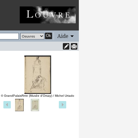
Aide
Ok
© GrandPalaisRmn (Musée d'Orsay) / Michel Urtado