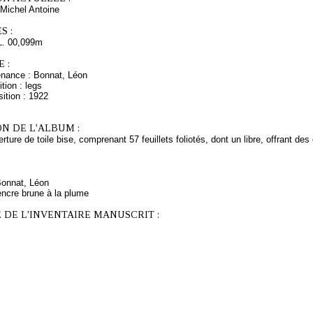
Michel Antoine
S :
L. 00,099m
 :
enance : Bonnat, Léon
tion : legs
ition : 1922
N DE L'ALBUM :
rture de toile bise, comprenant 57 feuillets foliotés, dont un libre, offrant de
Bonnat, Léon
encre brune à la plume
 DE L'INVENTAIRE MANUSCRIT :