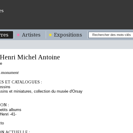
es
res
Artistes
Expositions
enri Michel Antoine
se
n monument
S ET CATALOGUES :
essins
sins et miniatures, collection du musée d'Orsay
ON :
etits albums
enri -41-
cto
ON ACTUELLE :