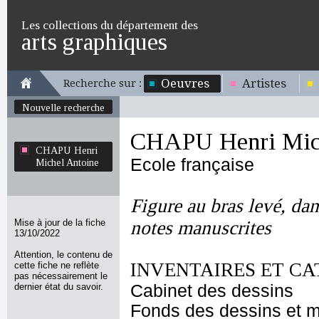
Les collections du département des
arts graphiques
Oeuvres
Artistes
Recherche sur :
Nouvelle recherche
CHAPU Henri Mich
CHAPU Henri
Ecole française
Michel Antoine
Figure au bras levé, da
Mise à jour de la fiche
notes manuscrites
13/10/2022
Attention, le contenu de
INVENTAIRES ET CA
cette fiche ne reflète
pas nécessairement le
dernier état du savoir.
Cabinet des dessins
Fonds des dessins et m