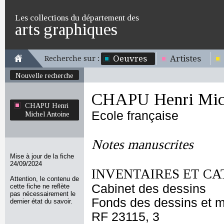
Les collections du département des
arts graphiques
Oeuvres
Artistes
Recherche sur :
Nouvelle recherche
CHAPU Henri Mich
CHAPU Henri
Ecole française
Michel Antoine
Notes manuscrites
Mise à jour de la fiche
24/09/2024
INVENTAIRES ET CA
Attention, le contenu de
Cabinet des dessins
cette fiche ne reflète
pas nécessairement le
Fonds des dessins et m
dernier état du savoir.
RF 23115, 3