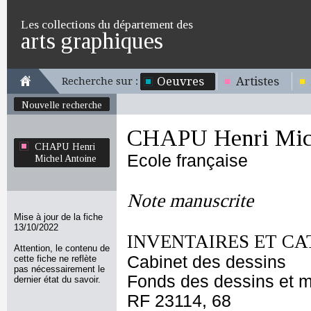
Les collections du département des
arts graphiques
Oeuvres
Artistes
Recherche sur :
Nouvelle recherche
CHAPU Henri Mich
CHAPU Henri
Ecole française
Michel Antoine
Note manuscrite
Mise à jour de la fiche
13/10/2022
INVENTAIRES ET CA
Attention, le contenu de
Cabinet des dessins
cette fiche ne reflète
pas nécessairement le
Fonds des dessins et m
dernier état du savoir.
RF 23114, 68