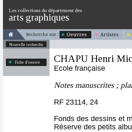
Les collections du département des
arts graphiques
Oeuvres
Artistes
Recherche sur :
Nouvelle recherche
CHAPU Henri Mich
Fiche d'oeuvre
Ecole française
Notes manuscrites ; pla
RF 23114, 24
Fonds des dessins et m
Réserve des petits alb