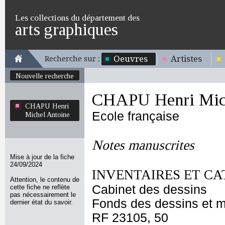
Les collections du département des
arts graphiques
Oeuvres
Artistes
Recherche sur :
Nouvelle recherche
CHAPU Henri Mich
CHAPU Henri
Ecole française
Michel Antoine
Notes manuscrites
Mise à jour de la fiche
24/09/2024
INVENTAIRES ET CA
Attention, le contenu de
Cabinet des dessins
cette fiche ne reflète
pas nécessairement le
Fonds des dessins et m
dernier état du savoir.
RF 23105, 50