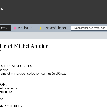
es
res
Artistes
Expositions
enri Michel Antoine
se
S ET CATALOGUES :
essins
sins et miniatures, collection du musée d'Orsay
ON :
etits albums
enri -38-
cto
ON ACTUELLE :