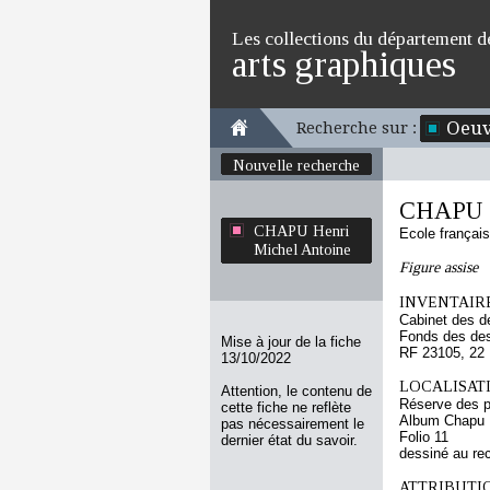
Les collections du département d
arts graphiques
Oeuv
Recherche sur :
Nouvelle recherche
CHAPU H
CHAPU Henri
Ecole françai
Michel Antoine
Figure assise
INVENTAIRE
Cabinet des d
Fonds des des
Mise à jour de la fiche
RF 23105, 22
13/10/2022
LOCALISATI
Attention, le contenu de
Réserve des p
cette fiche ne reflète
Album Chapu H
pas nécessairement le
Folio 11
dernier état du savoir.
dessiné au re
ATTRIBUTI