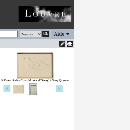
Aide
Ok
© GrandPalaisRmn (Musée d'Orsay) / Tony Querrec