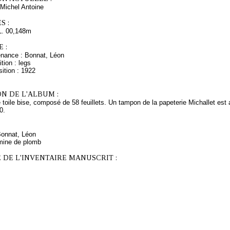
Michel Antoine
S :
L. 00,148m
 :
enance : Bonnat, Léon
tion : legs
ition : 1922
N DE L'ALBUM :
e toile bise, composé de 58 feuillets. Un tampon de la papeterie Michallet est
0.
Bonnat, Léon
mine de plomb
 DE L'INVENTAIRE MANUSCRIT :