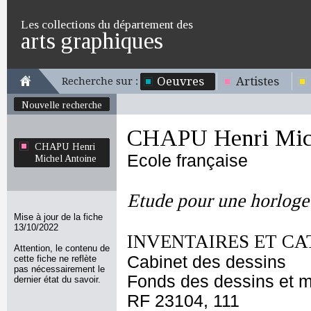
Les collections du département des
arts graphiques
Oeuvres
Artistes
Recherche sur :
Nouvelle recherche
CHAPU Henri Mich
CHAPU Henri
Ecole française
Michel Antoine
Etude pour une horloge
Mise à jour de la fiche
13/10/2022
INVENTAIRES ET CA
Attention, le contenu de
Cabinet des dessins
cette fiche ne reflète
pas nécessairement le
Fonds des dessins et m
dernier état du savoir.
RF 23104, 111