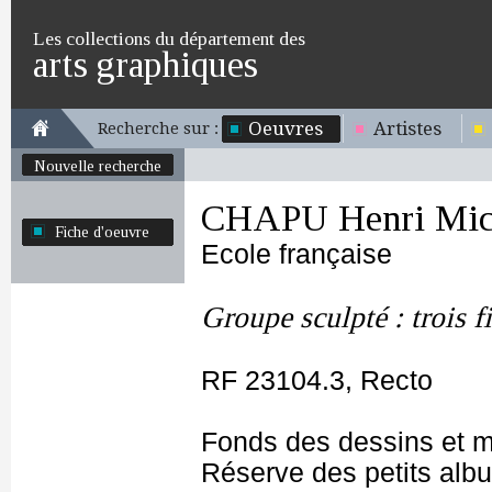
Les collections du département des
arts graphiques
Oeuvres
Artistes
Recherche sur :
Nouvelle recherche
CHAPU Henri Mich
Fiche d'oeuvre
Ecole française
Groupe sculpté : trois f
RF 23104.3, Recto
Fonds des dessins et m
Réserve des petits alb