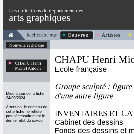
Les collections du département des
arts graphiques
Oeuvres
Artistes
Recherche sur :
Nouvelle recherche
CHAPU Henri Mich
CHAPU Henri
Ecole française
Michel Antoine
Groupe sculpté : figure
Mise à jour de la fiche
d'une autre figure
24/09/2024
Attention, le contenu de
INVENTAIRES ET CA
cette fiche ne reflète
pas nécessairement le
dernier état du savoir.
Cabinet des dessins
Fonds des dessins et m