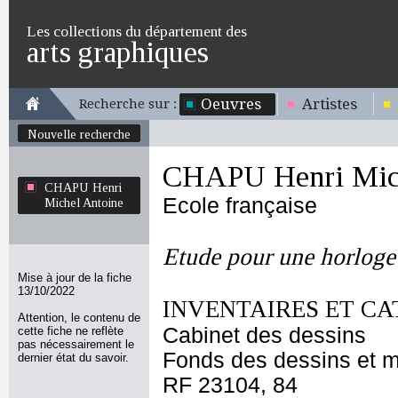
Les collections du département des
arts graphiques
Oeuvres
Artistes
Recherche sur :
Nouvelle recherche
CHAPU Henri Mich
CHAPU Henri
Ecole française
Michel Antoine
Etude pour une horloge
Mise à jour de la fiche
13/10/2022
INVENTAIRES ET CA
Attention, le contenu de
Cabinet des dessins
cette fiche ne reflète
pas nécessairement le
Fonds des dessins et m
dernier état du savoir.
RF 23104, 84