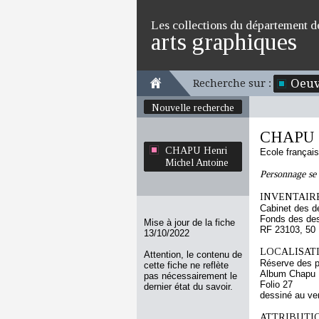
Les collections du département d
arts graphiques
Oeuv
Recherche sur :
Nouvelle recherche
CHAPU H
CHAPU Henri
Ecole françai
Michel Antoine
Personnage se 
INVENTAIRE
Cabinet des d
Fonds des des
Mise à jour de la fiche
RF 23103, 50
13/10/2022
LOCALISATI
Attention, le contenu de
Réserve des p
cette fiche ne reflète
Album Chapu H
pas nécessairement le
Folio 27
dernier état du savoir.
dessiné au ve
ATTRIBUTI