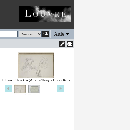
Aide
Ok
© GrandPalaisRmn (Musée d'Orsay) / Franck Raux