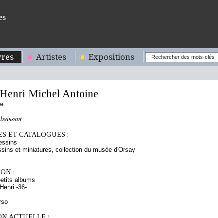
es
res
Artistes
Expositions
enri Michel Antoine
se
baissant
S ET CATALOGUES :
essins
sins et miniatures, collection du musée d'Orsay
ON :
etits albums
enri -36-
rso
ON ACTUELLE :