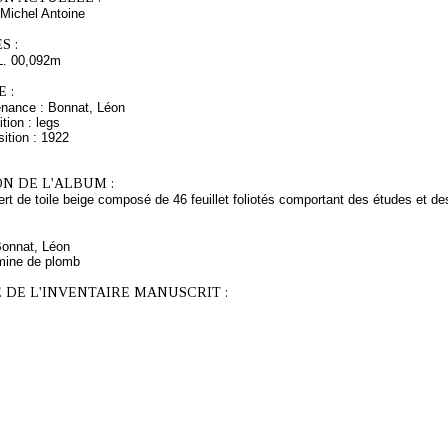
Michel Antoine
S :
L. 00,092m
 :
enance : Bonnat, Léon
tion : legs
ition : 1922
N DE L'ALBUM :
rt de toile beige composé de 46 feuillet foliotés comportant des études et d
Bonnat, Léon
mine de plomb
 DE L'INVENTAIRE MANUSCRIT :