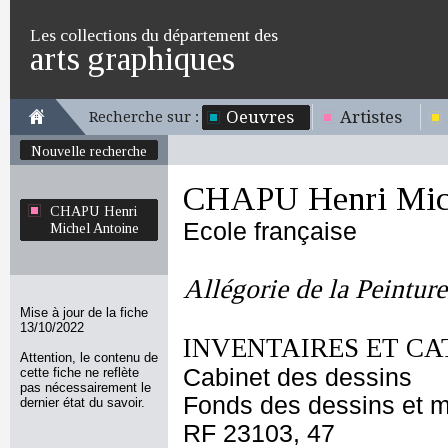
Les collections du département des
arts graphiques
Oeuvres
Artistes
Recherche sur :
Nouvelle recherche
CHAPU Henri Mich
CHAPU Henri
Ecole française
Michel Antoine
Allégorie de la Peinture
Mise à jour de la fiche
13/10/2022
INVENTAIRES ET CA
Attention, le contenu de
Cabinet des dessins
cette fiche ne reflète
pas nécessairement le
Fonds des dessins et m
dernier état du savoir.
RF 23103, 47