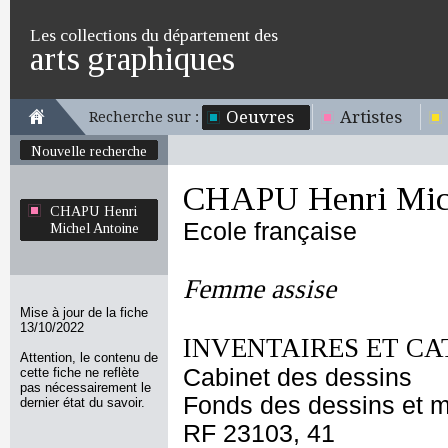
Les collections du département des
arts graphiques
Oeuvres
Artistes
Recherche sur :
Nouvelle recherche
CHAPU Henri Mich
CHAPU Henri
Ecole française
Michel Antoine
Femme assise
Mise à jour de la fiche
13/10/2022
INVENTAIRES ET CA
Attention, le contenu de
Cabinet des dessins
cette fiche ne reflète
pas nécessairement le
Fonds des dessins et m
dernier état du savoir.
RF 23103, 41