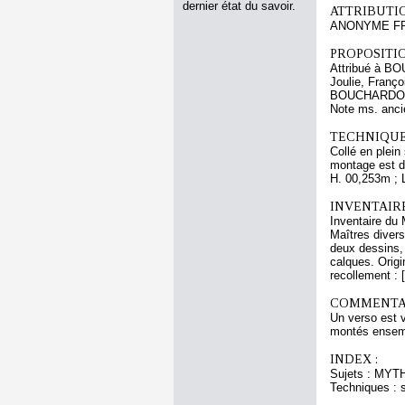
dernier état du savoir.
ATTRIBUTI
ANONYME FRA
PROPOSITIO
Attribué à B
Joulie, Franço
BOUCHARDO
Note ms. anc
TECHNIQUE
Collé en plein 
montage est d
H. 00,253m ; 
INVENTAIR
Inventaire du 
Maîtres divers
deux dessins, 
calques. Orig
recollement : 
COMMENTAI
Un verso est 
montés ensem
INDEX :
Sujets : MYTH
Techniques : 