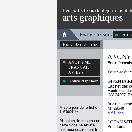
Les collections du département d
arts graphiques
Oeuv
Recherche sur :
Nouvelle recherche
ANONYM
ANONYME
Ecole françai
FRANCAIS
Projet de fonta
XVIIIè s
Notice Napoléon
INVENTAIRE
Cabinet des d
Fonds des des
INV 34607, R
Anciens numér
Mise à jour de la fiche
NIII29548
10/04/2025
MA12645
Attention, le contenu de
LOCALISATI
cette fiche ne reflète
Petit format
pas nécessairement le