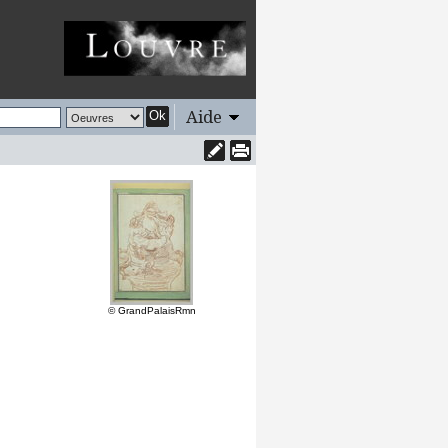
Aide
Ok
© GrandPalaisRmn