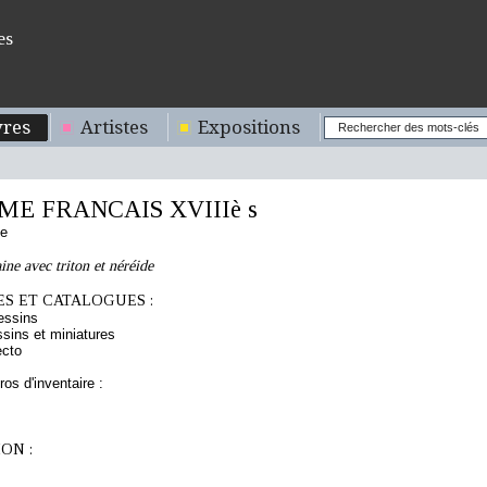
es
res
Artistes
Expositions
E FRANCAIS XVIIIè s
se
ine avec triton et néréide
S ET CATALOGUES :
essins
sins et miniatures
ecto
os d'inventaire :
ON :