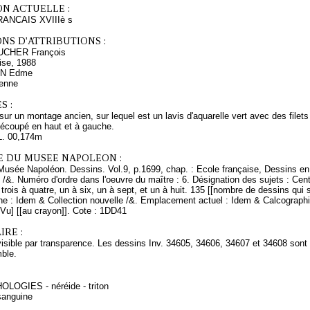
ON ACTUELLE :
NCAIS XVIIIè s
NS D'ATTRIBUTIONS :
OUCHER François
ise, 1988
N Edme
ienne
S :
sur un montage ancien, sur lequel est un lavis d'aquarelle vert avec des filets à
écoupé en haut et à gauche.
L. 00,174m
E DU MUSEE NAPOLEON :
Musée Napoléon. Dessins. Vol.9, p.1699, chap. : Ecole française, Dessins en 
 /&. Numéro d'ordre dans l'oeuvre du maître : 6. Désignation des sujets : Cent 
trois à quatre, un à six, un à sept, et un à huit. 135 [[nombre de dessins qui
ine : Idem & Collection nouvelle /&. Emplacement actuel : Idem & Calcograph
[Vu] [[au crayon]]. Cote : 1DD41
RE :
visible par transparence. Les dessins Inv. 34605, 34606, 34607 et 34608 son
ble.
OLOGIES - néréide - triton
sanguine