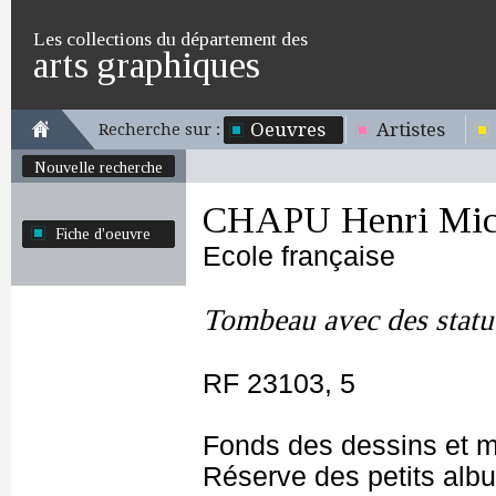
Les collections du département des
arts graphiques
Oeuvres
Artistes
Recherche sur :
Nouvelle recherche
CHAPU Henri Mich
Fiche d'oeuvre
Ecole française
Tombeau avec des statu
RF 23103, 5
Fonds des dessins et m
Réserve des petits alb