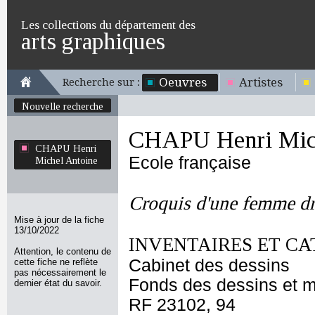
Les collections du département des
arts graphiques
Oeuvres
Artistes
Recherche sur :
Nouvelle recherche
CHAPU Henri Mich
CHAPU Henri
Ecole française
Michel Antoine
Croquis d'une femme d
Mise à jour de la fiche
13/10/2022
INVENTAIRES ET CA
Attention, le contenu de
Cabinet des dessins
cette fiche ne reflète
pas nécessairement le
Fonds des dessins et m
dernier état du savoir.
RF 23102, 94