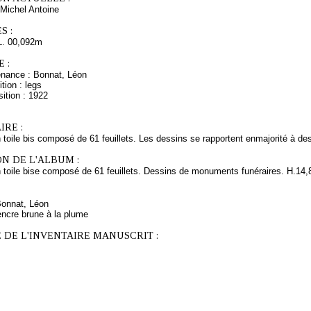
Michel Antoine
S :
L. 00,092m
 :
enance : Bonnat, Léon
tion : legs
ition : 1922
RE :
n toile bis composé de 61 feuillets. Les dessins se rapportent enmajorité à d
N DE L'ALBUM :
n toile bise composé de 61 feuillets. Dessins de monuments funéraires. H.14,
Bonnat, Léon
encre brune à la plume
 DE L'INVENTAIRE MANUSCRIT :