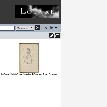
Aide
Ok
© GrandPalaisRmn (Musée d'Orsay) / Tony Querrec