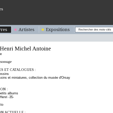
es
res
Artistes
Expositions
enri Michel Antoine
se
rsonnage
S ET CATALOGUES :
essins
sins et miniatures, collection du musée d'Orsay
ON :
etits albums
enri -35-
cto
ON ACTUELLE :