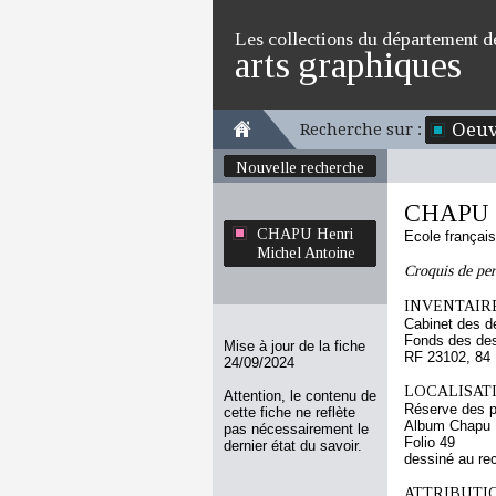
Les collections du département d
arts graphiques
Oeuv
Recherche sur :
Nouvelle recherche
CHAPU H
CHAPU Henri
Ecole françai
Michel Antoine
Croquis de pe
INVENTAIRE
Cabinet des d
Fonds des des
Mise à jour de la fiche
RF 23102, 84
24/09/2024
LOCALISATI
Attention, le contenu de
Réserve des p
cette fiche ne reflète
Album Chapu H
pas nécessairement le
Folio 49
dernier état du savoir.
dessiné au re
ATTRIBUTI