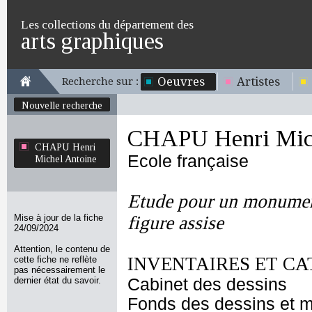
Les collections du département des
arts graphiques
Oeuvres
Artistes
Recherche sur :
Nouvelle recherche
CHAPU Henri Mich
CHAPU Henri
Ecole française
Michel Antoine
Etude pour un monument
Mise à jour de la fiche
figure assise
24/09/2024
Attention, le contenu de
INVENTAIRES ET CA
cette fiche ne reflète
pas nécessairement le
dernier état du savoir.
Cabinet des dessins
Fonds des dessins et m