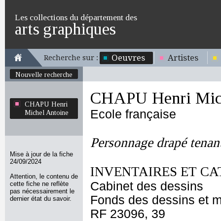
Les collections du département des
arts graphiques
Oeuvres
Artistes
Recherche sur :
Nouvelle recherche
CHAPU Henri Mich
CHAPU Henri
Ecole française
Michel Antoine
Personnage drapé tenant
Mise à jour de la fiche
24/09/2024
INVENTAIRES ET CA
Attention, le contenu de
Cabinet des dessins
cette fiche ne reflète
pas nécessairement le
Fonds des dessins et m
dernier état du savoir.
RF 23096, 39