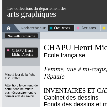
Les collections du département des
arts graphiques
Oeuvres
Artistes
Recherche sur :
Nouvelle recherche
CHAPU Henri Mich
CHAPU Henri
Ecole française
Michel Antoine
Femme, vue à mi-corps,
Mise à jour de la fiche
l'épaule
13/10/2022
Attention, le contenu de
INVENTAIRES ET CA
cette fiche ne reflète
pas nécessairement le
dernier état du savoir.
Cabinet des dessins
Fonds des dessins et m